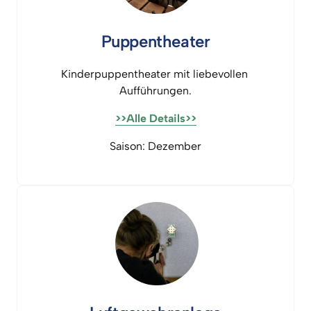
Puppentheater
Kinderpuppentheater 
mit 
liebevollen 
Aufführungen.
>>Alle 
Details>>
Saison: 
Dezember