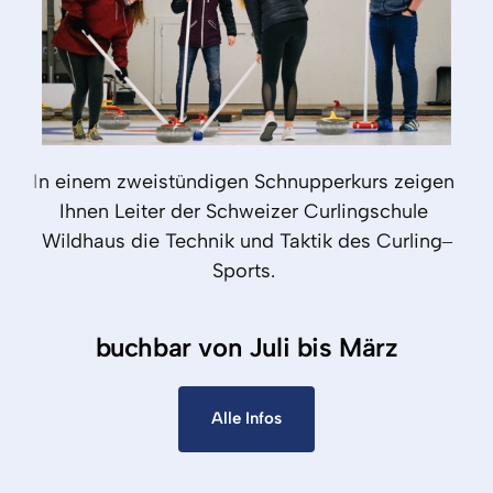
I
n 
einem 
zweistündigen 
Schnupperkurs 
zeigen 
Ihnen 
Leiter 
der 
Schweizer 
Curlingschule 
Wildhaus 
die 
Technik 
und 
Taktik 
des 
Curling‒
Sports. 
buchbar von Juli bis März
Alle Infos