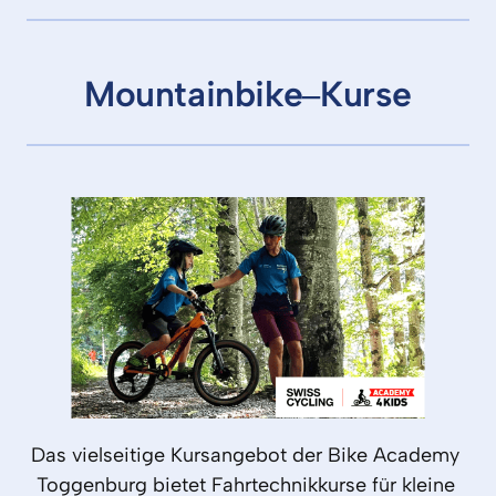
Mountainbike‒
Kurse
Das 
vielseitige 
Kursangebot 
der 
Bike 
Academy 
Toggenburg 
bietet 
Fahrtechnikkurse 
für 
kleine 