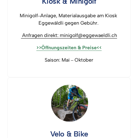
Kiosk 
& 
Minigolf
Minigolf‒
Anlage, 
Materialausgabe 
am 
Kiosk 
Eggewäldli 
gegen 
Gebühr. 
Anfragen 
direkt: 
minigolf@eggewaeldli.ch
>>Öffnungszeiten 
& 
Preise<<
Saison: 
Mai 
‒
Oktober
Velo 
& 
Bike