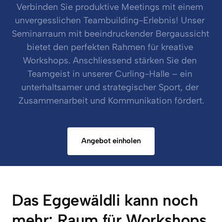
Verbinden Sie produktive Meetings mit einem 
unvergesslichen Teambuilding-Erlebnis! Unser 
Seminarraum mit beeindruckender Bergaussicht 
bietet den perfekten Rahmen für kreative 
Workshops. Anschliessend stärken Sie den 
Teamgeist in unserer Curling-Halle – ein 
unterhaltsamer und strategischer Sport, der 
Zusammenarbeit und Kommunikation fördert.
Angebot einholen
Das Eggewäldli kann noch 
mehr: Raum für Workshops 