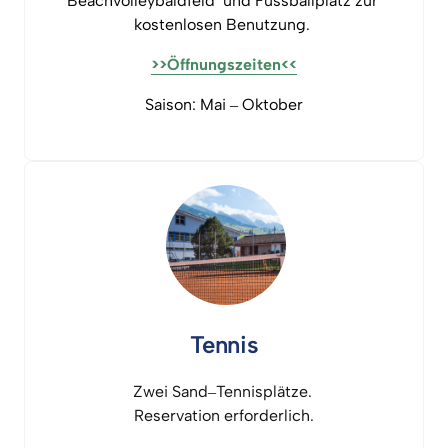
Beachvolleybaldfeld 
und 
Fussballplatz 
zur 
kostenlosen 
Benutzung. 
>>Öffnungszeiten<<
Saison: 
Mai 
‒
Oktober
Tennis
Zwei 
Sand‒
Tennisplätze. 
Reservation 
erforderlich.