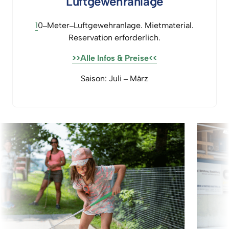
Luftgewehranlage
1
0‒
Meter‒
Luftgewehranlage. 
Mietmaterial.

Reservation 
erforderlich.
>>Alle 
Infos 
& 
Preise<<
Saison: 
Juli 
‒
März